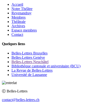
Accueil
Notre Théâtre
Revenandray
Membres
Théâtrale
Archives
Espace membres
Contact
Quelques liens
Belles-Lettres Bruxelles
Belles-Lettres Genève
Belles-Lettres Neuchâtel
Bibliothèque cantonale et universitaire (BCU)
La Revue de Belles-Lettres
Université de Lausanne
Ⓒ
Belles-Lettres
contact@belles-lettres.ch