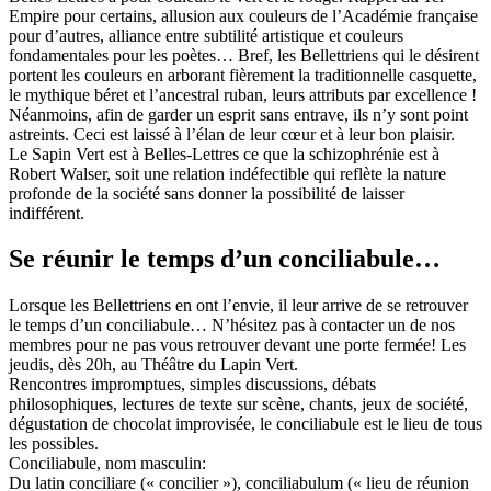
Empire pour certains, allusion aux couleurs de l’Académie française
pour d’autres, alliance entre subtilité artistique et couleurs
fondamentales pour les poètes… Bref, les Bellettriens qui le désirent
portent les couleurs en arborant fièrement la traditionnelle casquette,
le mythique béret et l’ancestral ruban, leurs attributs par excellence !
Néanmoins, afin de garder un esprit sans entrave, ils n’y sont point
astreints. Ceci est laissé à l’élan de leur cœur et à leur bon plaisir.
Le Sapin Vert est à Belles-Lettres ce que la schizophrénie est à
Robert Walser, soit une relation indéfectible qui reflète la nature
profonde de la société sans donner la possibilité de laisser
indifférent.
Se réunir le temps d’un conciliabule…
Lorsque les Bellettriens en ont l’envie, il leur arrive de se retrouver
le temps d’un conciliabule… N’hésitez pas à contacter un de nos
membres pour ne pas vous retrouver devant une porte fermée! Les
jeudis, dès 20h, au Théâtre du Lapin Vert.
Rencontres impromptues, simples discussions, débats
philosophiques, lectures de texte sur scène, chants, jeux de société,
dégustation de chocolat improvisée, le conciliabule est le lieu de tous
les possibles.
Conciliabule, nom masculin:
Du latin conciliare (« concilier »), conciliabulum (« lieu de réunion