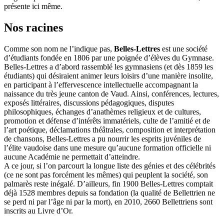
présente ici même.
Nos racines
Comme son nom ne l’indique pas,
Belles-Lettres
est une société
d’étudiants fondée en 1806 par une poignée d’élèves du Gymnase.
Belles-Lettres a d’abord rassemblé les gymnasiens (et dès 1859 les
étudiants) qui désiraient animer leurs loisirs d’une manière insolite,
en participant à l’effervescence intellectuelle accompagnant la
naissance du très jeune canton de Vaud. Ainsi, conférences, lectures,
exposés littéraires, discussions pédagogiques, disputes
philosophiques, échanges d’anathèmes religieux et de cultures,
promotion et défense d’intérêts immatériels, culte de l’amitié et de
l’art poétique, déclamations théâtrales, composition et interprétation
de chansons, Belles-Lettres a pu nourrir les esprits juvéniles de
l’élite vaudoise dans une mesure qu’aucune formation officielle ni
aucune Académie ne permettait d’atteindre.
A ce jour, si l’on parcourt la longue liste des génies et des célébrités
(ce ne sont pas forcément les mêmes) qui peuplent la société, son
palmarès reste inégalé. D’ailleurs, fin 1900 Belles-Lettres comptait
déjà 1528 membres depuis sa fondation (la qualité de Bellettrien ne
se perd ni par l’âge ni par la mort), en 2010, 2660 Bellettriens sont
inscrits au Livre d’Or.