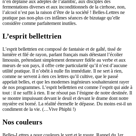
n’en déplaise aux adeptes de l’alambic, aux disciples des
fermentations diverses et aux inconditionnels de la cirrhose, non,
l’alcool n’est pas la raison d’être de la société ! Belles-Lettres ne
pratique pas non-plus ces infâmes séances de bizutage qu’elle
considère comme parfaitement inutiles.
L’esprit bellettrien
L’esprit bellettrien est composé de fantaisie et de gaîté, tissé de
lumière et filé de rayon, parlant français mais détestant l’écolier
limousin, prétendant simplement demeurer fidèle au verbe et aux
mœurs de son pays, il offre cette particularité qu’il n’est d’aucune
utilité pratique. Il n’obéit à nulle fin immédiate. Il ne sert à rien,
comme ne servent à rien ces lettres qu’il cultive, que le passé
appelait belles, et que les modernes ingénieurs souhaiteraient rayer
de nos programmes. L’esprit bellettrien est comme l’esprit qui aide à
tout : il ne suffit à rien. Il ne résout pas l’énigme de notre destinée. Il
se montre impuissant devant le deuil et devant le drame dont notre
mystère est borné. La réalité éternelle le dépasse. Du moins est-il un
condiment de la vie. (…Vive Phiphi !)
Nos couleurs
Belles-Lettres a pour couleurs le vert et le rouge. Rappel du 1er