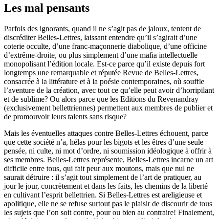
Les mal pensants
Parfois des ignorants, quand il ne s’agit pas de jaloux, tentent de
discréditer Belles-Lettres, laissant entendre qu’il s’agirait d’une
coterie occulte, d’une franc-maçonnerie diabolique, d’une officine
d’extrême-droite, ou plus simplement d’une mafia intellectuelle
monopolisant l’édition locale. Est-ce parce qu’il existe depuis fort
longtemps une remarquable et réputée Revue de Belles-Lettres,
consacrée à la littérature et à la poésie contemporaines, où souffle
l’aventure de la création, avec tout ce qu’elle peut avoir d’horripilant
et de sublime? Ou alors parce que les Editions du Revenandray
(exclusivement bellettriennes) permettent aux membres de publier et
de promouvoir leurs talents sans risque?
Mais les éventuelles attaques contre Belles-Lettres échouent, parce
que cette société n’a, hélas pour les bigots et les êtres d’une seule
pensée, ni culte, ni mot d’ordre, ni soumission idéologique à offrir à
ses membres. Belles-Lettres représente, Belles-Lettres incarne un art
difficile entre tous, qui fait peur aux moutons, mais que nul ne
saurait détruire : il s’agit tout simplement de l’art de pratiquer, au
jour le jour, concrètement et dans les faits, les chemins de la liberté
en cultivant l’esprit bellettrien. Si Belles-Lettres est areligieuse et
apolitique, elle ne se refuse surtout pas le plaisir de discourir de tous
les sujets que l’on soit contre, pour ou bien au contraire! Finalement,